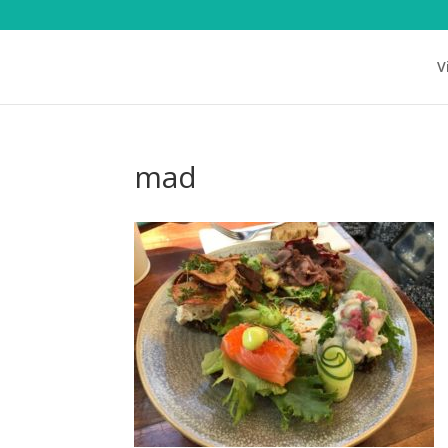
V
mad