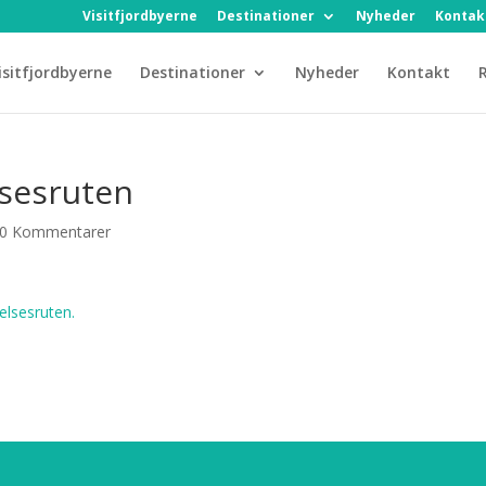
Visitfjordbyerne
Destinationer
Nyheder
Kontak
isitfjordbyerne
Destinationer
Nyheder
Kontakt
R
lsesruten
0 Kommentarer
elsesruten.